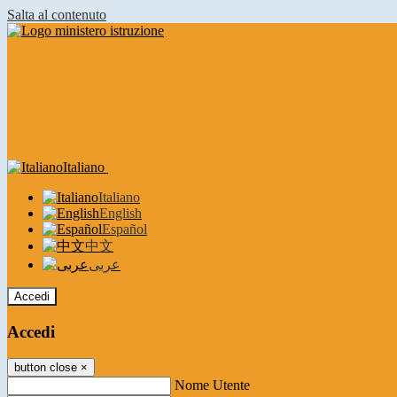
Salta al contenuto
Italiano
Italiano
English
Español
中文
عربى
Accedi
Accedi
button close
×
Nome Utente