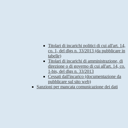
Titolari di incarichi politici di cui all'art. 14,
co. 1, del dlgs n. 33/2013 (da pubblicare in
tabelle)
Titolari di incarichi di amministrazione, di
direzione o di governo di cui all'art. 14, co.
1-bis, del dlgs n. 33/2013
Cessati dall'incarico (documentazione da
pubblicare sul sito web)
Sanzioni per mancata comunicazione dei dati