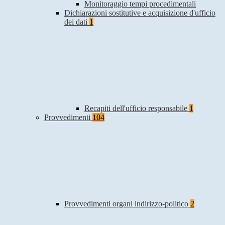
Monitoraggio tempi procedimentali
Dichiarazioni sostitutive e acquisizione d'ufficio
dei dati
1
Recapiti dell'ufficio responsabile
1
Provvedimenti
104
Provvedimenti organi indirizzo-politico
2