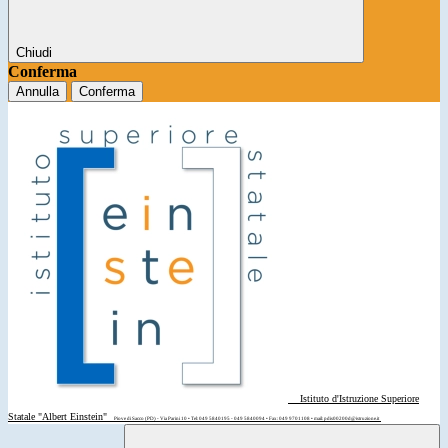
Chiudi
Conferma
Annulla
Conferma
Istituto d'Istruzione Superiore
Statale "Albert Einstein"
Piove di Sacco (PD) - Via Parini 10 • Tel: 049 5840195 - 049 5840094 • Fax: 049 9701108 • mail: pdis00200d@istruzione.it