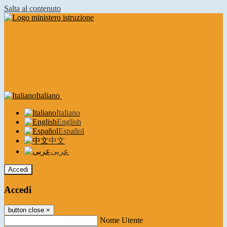
Salta al contenuto
Italiano
Italiano
English
Español
中文
عربى
Accedi
Accedi
button close
×
Nome Utente