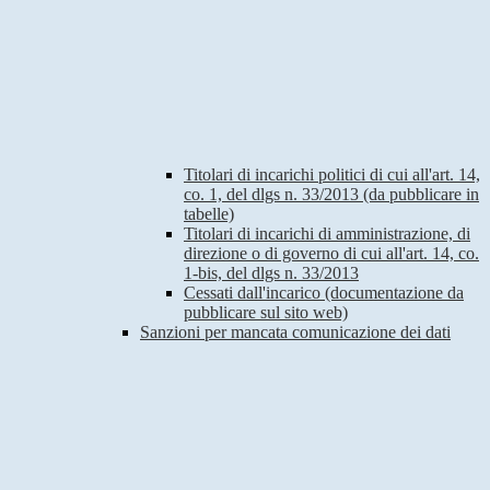
Titolari di incarichi politici di cui all'art. 14,
co. 1, del dlgs n. 33/2013 (da pubblicare in
tabelle)
Titolari di incarichi di amministrazione, di
direzione o di governo di cui all'art. 14, co.
1-bis, del dlgs n. 33/2013
Cessati dall'incarico (documentazione da
pubblicare sul sito web)
Sanzioni per mancata comunicazione dei dati