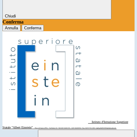
Chiudi
Conferma
Annulla
Conferma
Istituto d'Istruzione Superiore
Statale "Albert Einstein"
Piove di Sacco (PD) - Via Parini 10 • Tel: 049 5840195 - 049 5840094 • Fax: 049 9701108 • mail: pdis00200d@istruzione.it