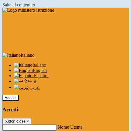
Salta al contenuto
Italiano
Italiano
English
Español
中文
عربى
Accedi
Accedi
button close
×
Nome Utente