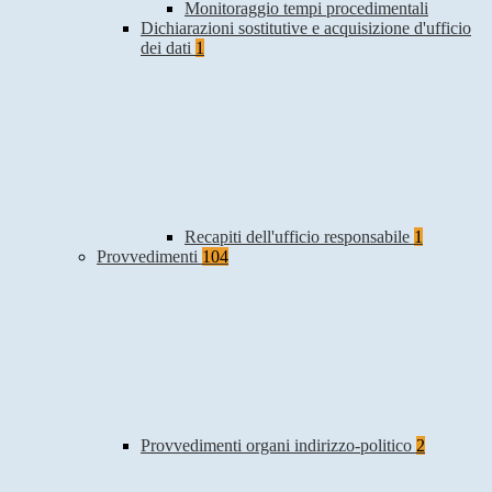
Monitoraggio tempi procedimentali
Dichiarazioni sostitutive e acquisizione d'ufficio
dei dati
1
Recapiti dell'ufficio responsabile
1
Provvedimenti
104
Provvedimenti organi indirizzo-politico
2