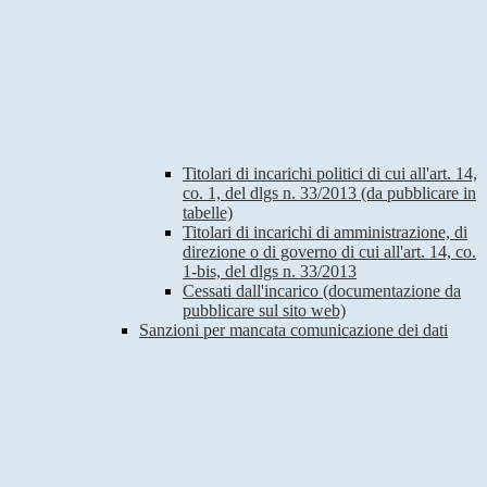
Titolari di incarichi politici di cui all'art. 14,
co. 1, del dlgs n. 33/2013 (da pubblicare in
tabelle)
Titolari di incarichi di amministrazione, di
direzione o di governo di cui all'art. 14, co.
1-bis, del dlgs n. 33/2013
Cessati dall'incarico (documentazione da
pubblicare sul sito web)
Sanzioni per mancata comunicazione dei dati