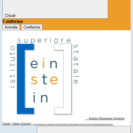
Chiudi
Conferma
Annulla
Conferma
Istituto d'Istruzione Superiore
Statale "Albert Einstein"
Piove di Sacco (PD) - Via Parini 10 • Tel: 049 5840195 - 049 5840094 • Fax: 049 9701108 • mail: pdis00200d@istruzione.it