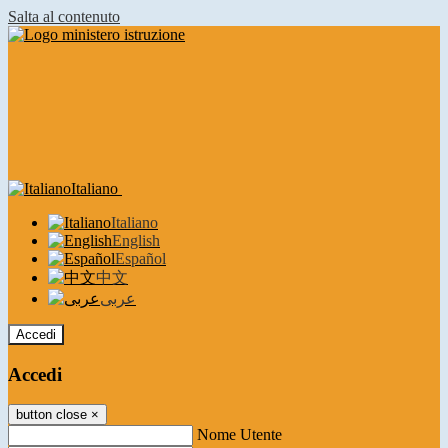
Salta al contenuto
Italiano
Italiano
English
Español
中文
عربى
Accedi
Accedi
button close
×
Nome Utente