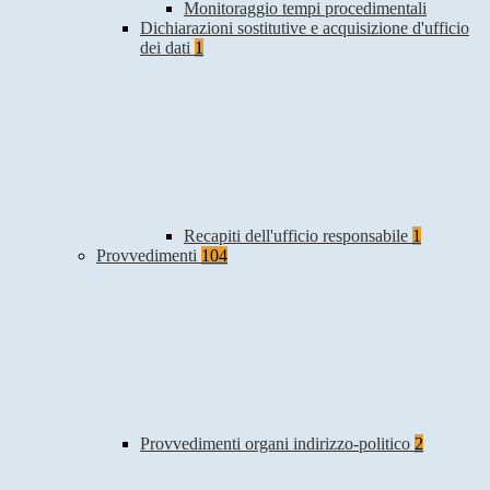
Monitoraggio tempi procedimentali
Dichiarazioni sostitutive e acquisizione d'ufficio
dei dati
1
Recapiti dell'ufficio responsabile
1
Provvedimenti
104
Provvedimenti organi indirizzo-politico
2