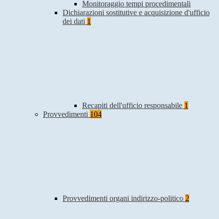
Monitoraggio tempi procedimentali
Dichiarazioni sostitutive e acquisizione d'ufficio
dei dati
1
Recapiti dell'ufficio responsabile
1
Provvedimenti
104
Provvedimenti organi indirizzo-politico
2