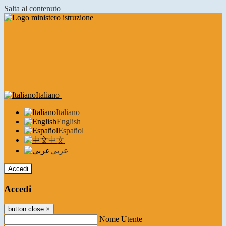
Salta al contenuto
Italiano
Italiano
English
Español
中文
عربى
Accedi
Accedi
button close
×
Nome Utente