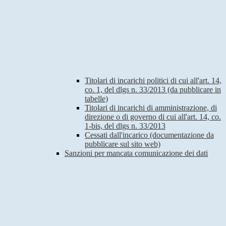
Titolari di incarichi politici di cui all'art. 14,
co. 1, del dlgs n. 33/2013 (da pubblicare in
tabelle)
Titolari di incarichi di amministrazione, di
direzione o di governo di cui all'art. 14, co.
1-bis, del dlgs n. 33/2013
Cessati dall'incarico (documentazione da
pubblicare sul sito web)
Sanzioni per mancata comunicazione dei dati