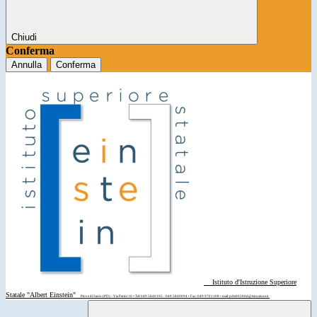
Chiudi
Conferma
Annulla
Conferma
Istituto d'Istruzione Superiore
Statale "Albert Einstein"
Piove di Sacco (PD) - Via Parini 10 • Tel: 049 5840195 - 049 5840094 • Fax: 049 9701108 • mail: pdis00200d@istruzione.it