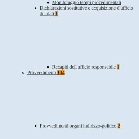
Monitoraggio tempi procedimentali
Dichiarazioni sostitutive e acquisizione d'ufficio
dei dati
1
Recapiti dell'ufficio responsabile
1
Provvedimenti
104
Provvedimenti organi indirizzo-politico
2