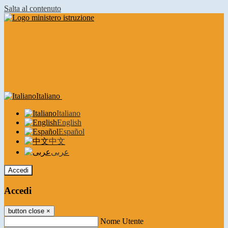
Salta al contenuto
Italiano
Italiano
English
Español
中文
عربى
Accedi
Accedi
button close
×
Nome Utente