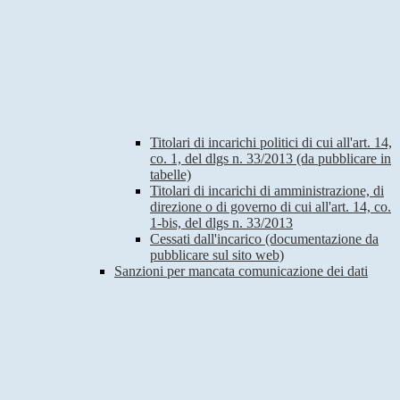
Titolari di incarichi politici di cui all'art. 14,
co. 1, del dlgs n. 33/2013 (da pubblicare in
tabelle)
Titolari di incarichi di amministrazione, di
direzione o di governo di cui all'art. 14, co.
1-bis, del dlgs n. 33/2013
Cessati dall'incarico (documentazione da
pubblicare sul sito web)
Sanzioni per mancata comunicazione dei dati