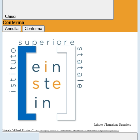
Chiudi
Conferma
Annulla
Conferma
Istituto d'Istruzione Superiore
Statale "Albert Einstein"
Piove di Sacco (PD) - Via Parini 10 • Tel: 049 5840195 - 049 5840094 • Fax: 049 9701108 • mail: pdis00200d@istruzione.it