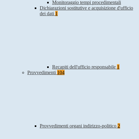
Monitoraggio tempi procedimentali
Dichiarazioni sostitutive e acquisizione d'ufficio
dei dati
1
Recapiti dell'ufficio responsabile
1
Provvedimenti
104
Provvedimenti organi indirizzo-politico
2