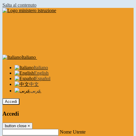
Salta al contenuto
Italiano
Italiano
English
Español
中文
عربى
Accedi
Accedi
button close
×
Nome Utente