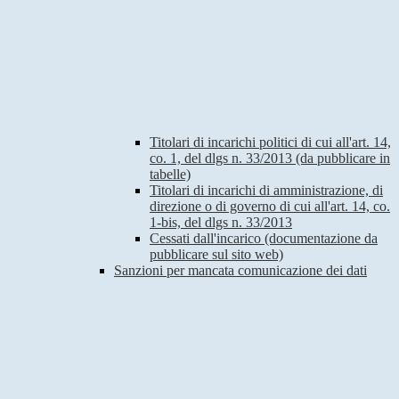
Titolari di incarichi politici di cui all'art. 14,
co. 1, del dlgs n. 33/2013 (da pubblicare in
tabelle)
Titolari di incarichi di amministrazione, di
direzione o di governo di cui all'art. 14, co.
1-bis, del dlgs n. 33/2013
Cessati dall'incarico (documentazione da
pubblicare sul sito web)
Sanzioni per mancata comunicazione dei dati