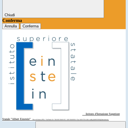
Chiudi
Conferma
Annulla
Conferma
Istituto d'Istruzione Superiore
Statale "Albert Einstein"
Piove di Sacco (PD) - Via Parini 10 • Tel: 049 5840195 - 049 5840094 • Fax: 049 9701108 • mail: pdis00200d@istruzione.it