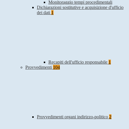
Monitoraggio tempi procedimentali
Dichiarazioni sostitutive e acquisizione d'ufficio
dei dati
1
Recapiti dell'ufficio responsabile
1
Provvedimenti
104
Provvedimenti organi indirizzo-politico
2