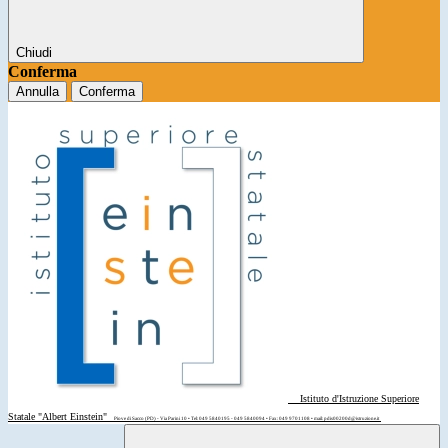
Chiudi
Conferma
Annulla
Conferma
Istituto d'Istruzione Superiore
Statale "Albert Einstein"
Piove di Sacco (PD) - Via Parini 10 • Tel: 049 5840195 - 049 5840094 • Fax: 049 9701108 • mail: pdis00200d@istruzione.it