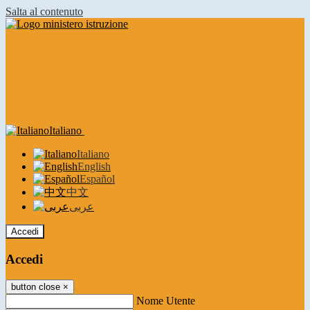
Salta al contenuto
Italiano
Italiano
English
Español
中文
عربى
Accedi
Accedi
button close
×
Nome Utente