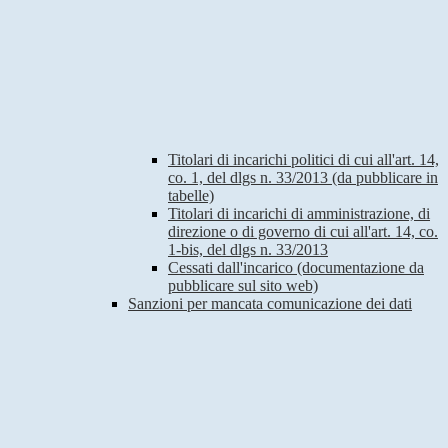
Titolari di incarichi politici di cui all'art. 14,
co. 1, del dlgs n. 33/2013 (da pubblicare in
tabelle)
Titolari di incarichi di amministrazione, di
direzione o di governo di cui all'art. 14, co.
1-bis, del dlgs n. 33/2013
Cessati dall'incarico (documentazione da
pubblicare sul sito web)
Sanzioni per mancata comunicazione dei dati