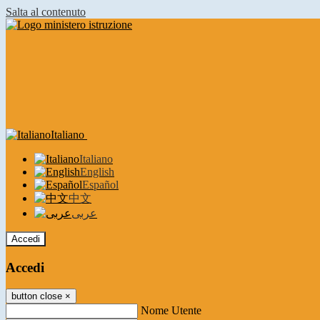
Salta al contenuto
Italiano
Italiano
English
Español
中文
عربى
Accedi
Accedi
button close
×
Nome Utente