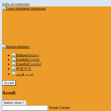
Salta al contenuto
Italiano
Italiano
English
Español
中文
عربى
Accedi
Accedi
button close
×
Nome Utente