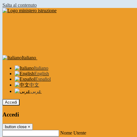
Salta al contenuto
Italiano
Italiano
English
Español
中文
عربى
Accedi
Accedi
button close
×
Nome Utente