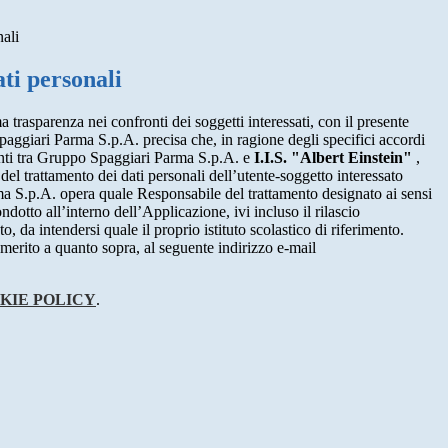
nali
ti personali
a trasparenza nei confronti dei soggetti interessati, con il presente
giari Parma S.p.A. precisa che, in ragione degli specifici accordi
renti tra Gruppo Spaggiari Parma S.p.A. e
I.I.S. "Albert Einstein"
,
 del trattamento dei dati personali dell’utente-soggetto interessato
 S.p.A. opera quale Responsabile del trattamento designato ai sensi
dotto all’interno dell’Applicazione, ivi incluso il rilascio
o, da intendersi quale il proprio istituto scolastico di riferimento.
merito a quanto sopra, al seguente indirizzo e-mail
KIE POLICY
.