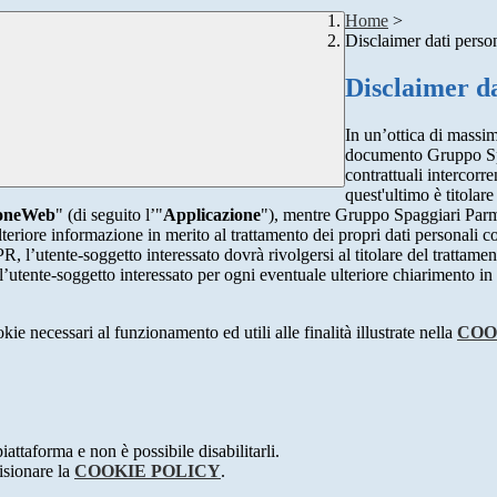
Home
>
Disclaimer dati perso
Disclaimer da
In un’ottica di massim
documento Gruppo Spag
contrattuali intercor
quest'ultimo è titolare
ioneWeb
" (di seguito l’"
Applicazione
"), mentre Gruppo Spaggiari Parma
teriore informazione in merito al trattamento dei propri dati personali con
, l’utente-soggetto interessato dovrà rivolgersi al titolare del trattament
’utente-soggetto interessato per ogni eventuale ulteriore chiarimento in 
kie necessari al funzionamento ed utili alle finalità illustrate nella
COO
attaforma e non è possibile disabilitarli.
isionare la
COOKIE POLICY
.