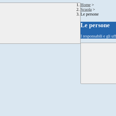
Home
>
Scuola
>
Le persone
Le persone
I responsabili e gli uf