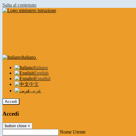
Salta al contenuto
Italiano
Italiano
English
Español
中文
عربى
Accedi
Accedi
button close
×
Nome Utente