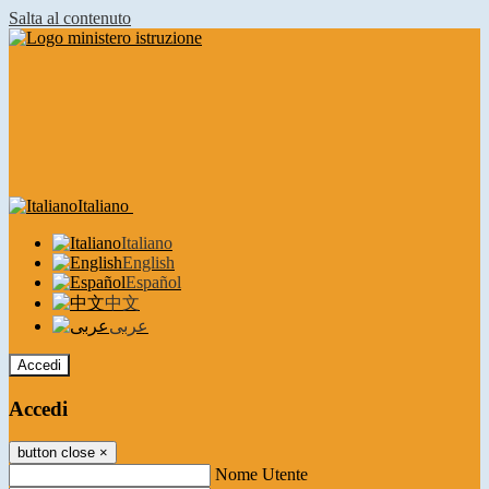
Salta al contenuto
Italiano
Italiano
English
Español
中文
عربى
Accedi
Accedi
button close
×
Nome Utente