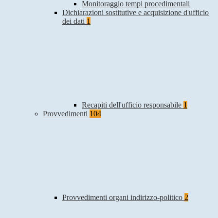
Monitoraggio tempi procedimentali
Dichiarazioni sostitutive e acquisizione d'ufficio
dei dati
1
Recapiti dell'ufficio responsabile
1
Provvedimenti
104
Provvedimenti organi indirizzo-politico
2