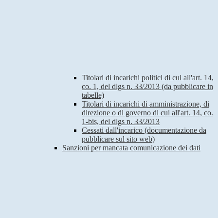
Titolari di incarichi politici di cui all'art. 14,
co. 1, del dlgs n. 33/2013 (da pubblicare in
tabelle)
Titolari di incarichi di amministrazione, di
direzione o di governo di cui all'art. 14, co.
1-bis, del dlgs n. 33/2013
Cessati dall'incarico (documentazione da
pubblicare sul sito web)
Sanzioni per mancata comunicazione dei dati