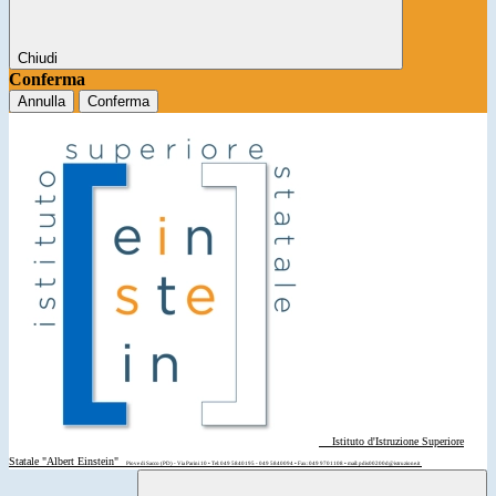
Chiudi
Conferma
Annulla
Conferma
Istituto d'Istruzione Superiore
Statale "Albert Einstein"
Piove di Sacco (PD) - Via Parini 10 • Tel: 049 5840195 - 049 5840094 • Fax: 049 9701108 • mail: pdis00200d@istruzione.it