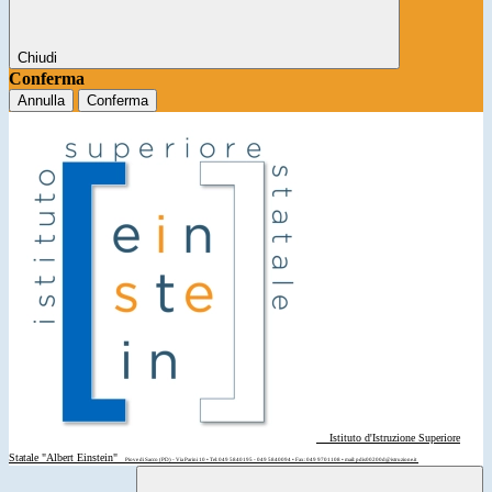
Chiudi
Conferma
Annulla
Conferma
Istituto d'Istruzione Superiore
Statale "Albert Einstein"
Piove di Sacco (PD) - Via Parini 10 • Tel: 049 5840195 - 049 5840094 • Fax: 049 9701108 • mail: pdis00200d@istruzione.it