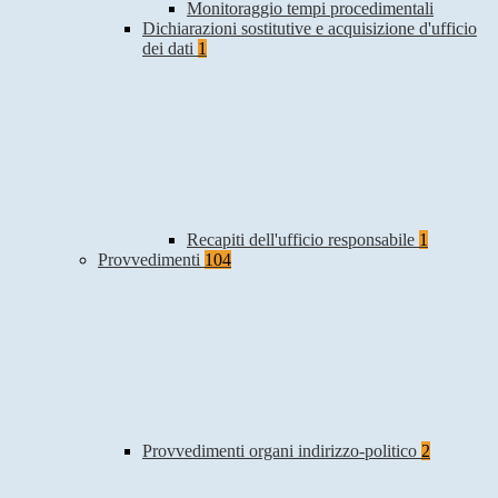
Monitoraggio tempi procedimentali
Dichiarazioni sostitutive e acquisizione d'ufficio
dei dati
1
Recapiti dell'ufficio responsabile
1
Provvedimenti
104
Provvedimenti organi indirizzo-politico
2