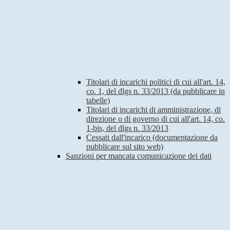
Titolari di incarichi politici di cui all'art. 14,
co. 1, del dlgs n. 33/2013 (da pubblicare in
tabelle)
Titolari di incarichi di amministrazione, di
direzione o di governo di cui all'art. 14, co.
1-bis, del dlgs n. 33/2013
Cessati dall'incarico (documentazione da
pubblicare sul sito web)
Sanzioni per mancata comunicazione dei dati