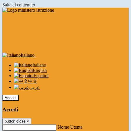
Salta al contenuto
Italiano
Italiano
English
Español
中文
عربى
Accedi
Accedi
button close
×
Nome Utente