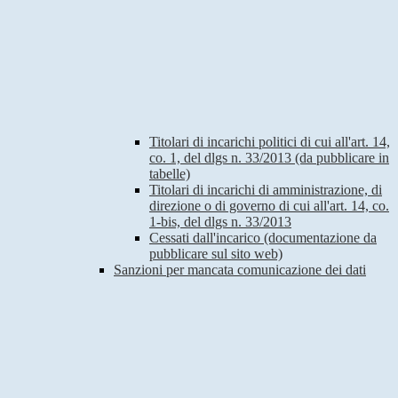
Titolari di incarichi politici di cui all'art. 14,
co. 1, del dlgs n. 33/2013 (da pubblicare in
tabelle)
Titolari di incarichi di amministrazione, di
direzione o di governo di cui all'art. 14, co.
1-bis, del dlgs n. 33/2013
Cessati dall'incarico (documentazione da
pubblicare sul sito web)
Sanzioni per mancata comunicazione dei dati