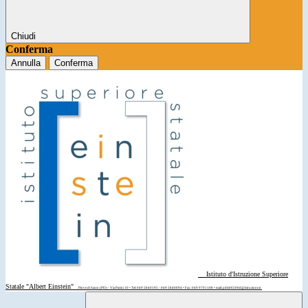
Chiudi
Conferma
Annulla
Conferma
Istituto d'Istruzione Superiore
Statale "Albert Einstein"
Piove di Sacco (PD) - Via Parini 10 • Tel: 049 5840195 - 049 5840094 • Fax: 049 9701108 • mail: pdis00200d@istruzione.it