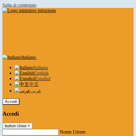
Salta al contenuto
Italiano
Italiano
English
Español
中文
عربى
Accedi
Accedi
button close
×
Nome Utente