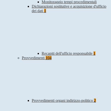
Monitoraggio tempi procedimentali
Dichiarazioni sostitutive e acquisizione d'ufficio
dei dati
1
Recapiti dell'ufficio responsabile
1
Provvedimenti
104
Provvedimenti organi indirizzo-politico
2