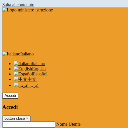
Salta al contenuto
Italiano
Italiano
English
Español
中文
عربى
Accedi
Accedi
button close
×
Nome Utente