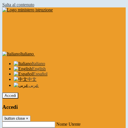
Salta al contenuto
Italiano
Italiano
English
Español
中文
عربى
Accedi
Accedi
button close
×
Nome Utente