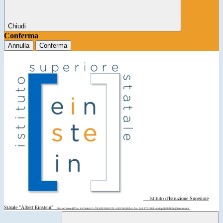
Chiudi
Conferma
Annulla
Conferma
Istituto d'Istruzione Superiore
Statale "Albert Einstein"
Piove di Sacco (PD) - Via Parini 10 • Tel: 049 5840195 - 049 5840094 • Fax: 049 9701108 • mail: pdis00200d@istruzione.it