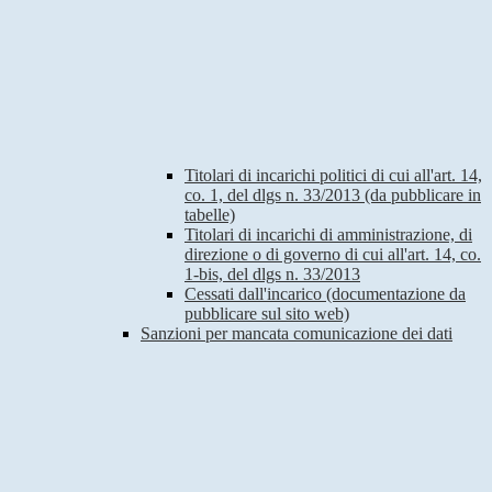
Titolari di incarichi politici di cui all'art. 14,
co. 1, del dlgs n. 33/2013 (da pubblicare in
tabelle)
Titolari di incarichi di amministrazione, di
direzione o di governo di cui all'art. 14, co.
1-bis, del dlgs n. 33/2013
Cessati dall'incarico (documentazione da
pubblicare sul sito web)
Sanzioni per mancata comunicazione dei dati