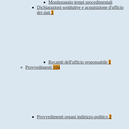
Monitoraggio tempi procedimentali
Dichiarazioni sostitutive e acquisizione d'ufficio
dei dati
1
Recapiti dell'ufficio responsabile
1
Provvedimenti
104
Provvedimenti organi indirizzo-politico
2