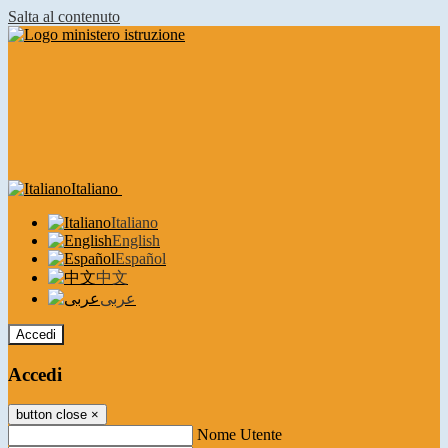
Salta al contenuto
Italiano
Italiano
English
Español
中文
عربى
Accedi
Accedi
button close
×
Nome Utente