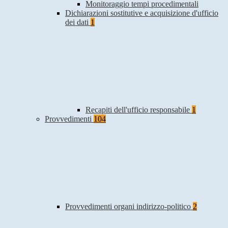
Monitoraggio tempi procedimentali
Dichiarazioni sostitutive e acquisizione d'ufficio
dei dati
1
Recapiti dell'ufficio responsabile
1
Provvedimenti
104
Provvedimenti organi indirizzo-politico
2