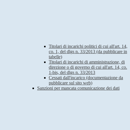
Titolari di incarichi politici di cui all'art. 14,
co. 1, del dlgs n. 33/2013 (da pubblicare in
tabelle)
Titolari di incarichi di amministrazione, di
direzione o di governo di cui all'art. 14, co.
1-bis, del dlgs n. 33/2013
Cessati dall'incarico (documentazione da
pubblicare sul sito web)
Sanzioni per mancata comunicazione dei dati