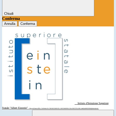
Chiudi
Conferma
Annulla
Conferma
Istituto d'Istruzione Superiore
Statale "Albert Einstein"
Piove di Sacco (PD) - Via Parini 10 • Tel: 049 5840195 - 049 5840094 • Fax: 049 9701108 • mail: pdis00200d@istruzione.it