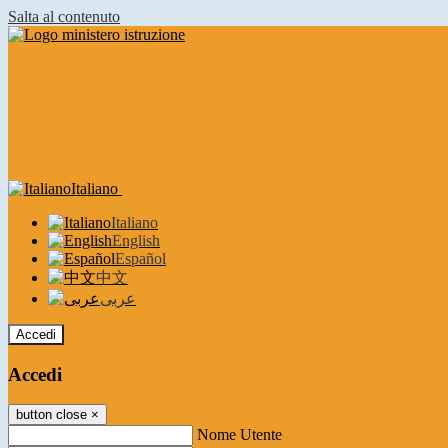
Salta al contenuto
Italiano
Italiano
English
Español
中文
عربى
Accedi
Accedi
button close
×
Nome Utente