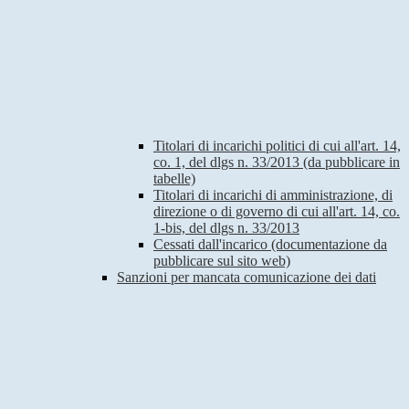
Titolari di incarichi politici di cui all'art. 14,
co. 1, del dlgs n. 33/2013 (da pubblicare in
tabelle)
Titolari di incarichi di amministrazione, di
direzione o di governo di cui all'art. 14, co.
1-bis, del dlgs n. 33/2013
Cessati dall'incarico (documentazione da
pubblicare sul sito web)
Sanzioni per mancata comunicazione dei dati