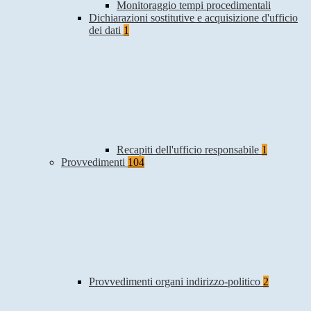
Monitoraggio tempi procedimentali
Dichiarazioni sostitutive e acquisizione d'ufficio
dei dati
1
Recapiti dell'ufficio responsabile
1
Provvedimenti
104
Provvedimenti organi indirizzo-politico
2