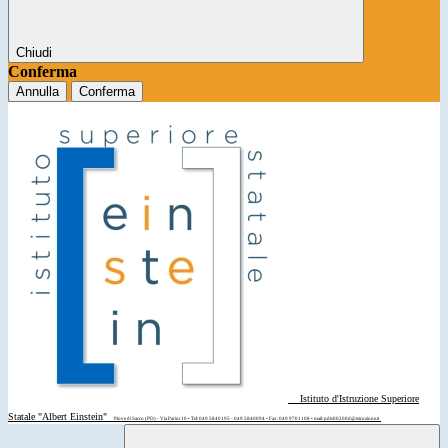
Chiudi
Conferma
Annulla
Conferma
Istituto d'Istruzione Superiore
Statale "Albert Einstein"
Piove di Sacco (PD) - Via Parini 10 • Tel: 049 5840195 - 049 5840094 • Fax: 049 9701108 • mail: pdis00200d@istruzione.it