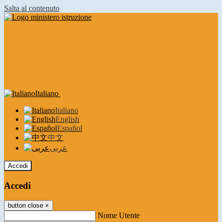
Salta al contenuto
Italiano
Italiano
English
Español
中文
عربى
Accedi
Accedi
button close
×
Nome Utente