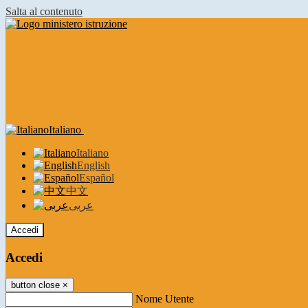
Salta al contenuto
Italiano
Italiano
English
Español
中文
عربى
Accedi
Accedi
button close
×
Nome Utente