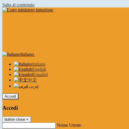
Salta al contenuto
Italiano
Italiano
English
Español
中文
عربى
Accedi
Accedi
button close
×
Nome Utente