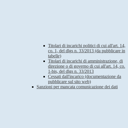
Titolari di incarichi politici di cui all'art. 14,
co. 1, del dlgs n. 33/2013 (da pubblicare in
tabelle)
Titolari di incarichi di amministrazione, di
direzione o di governo di cui all'art. 14, co.
1-bis, del dlgs n. 33/2013
Cessati dall'incarico (documentazione da
pubblicare sul sito web)
Sanzioni per mancata comunicazione dei dati