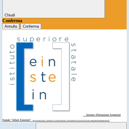
Chiudi
Conferma
Annulla
Conferma
Istituto d'Istruzione Superiore
Statale "Albert Einstein"
Piove di Sacco (PD) - Via Parini 10 • Tel: 049 5840195 - 049 5840094 • Fax: 049 9701108 • mail: pdis00200d@istruzione.it