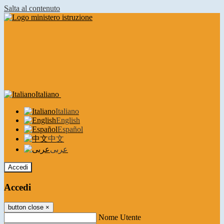
Salta al contenuto
Italiano
Italiano
English
Español
中文
عربى
Accedi
Accedi
button close
×
Nome Utente