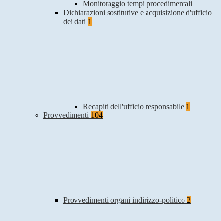
Monitoraggio tempi procedimentali
Dichiarazioni sostitutive e acquisizione d'ufficio
dei dati
1
Recapiti dell'ufficio responsabile
1
Provvedimenti
104
Provvedimenti organi indirizzo-politico
2