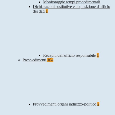
Monitoraggio tempi procedimentali
Dichiarazioni sostitutive e acquisizione d'ufficio
dei dati
1
Recapiti dell'ufficio responsabile
1
Provvedimenti
104
Provvedimenti organi indirizzo-politico
2