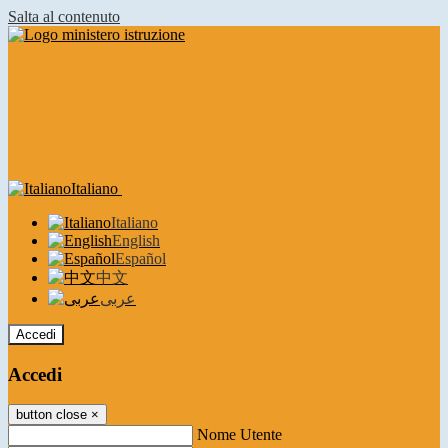
Salta al contenuto
Italiano
Italiano
English
Español
中文
عربى
Accedi
Accedi
button close
×
Nome Utente