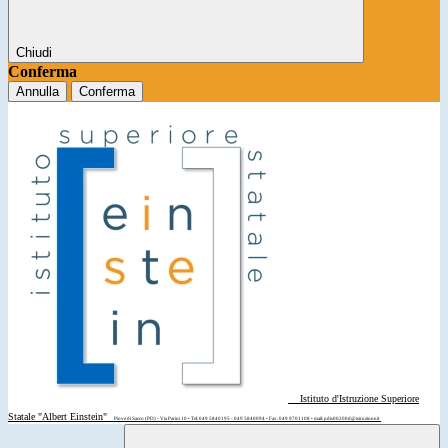
Chiudi
Conferma
Annulla
Conferma
Istituto d'Istruzione Superiore
Statale "Albert Einstein"
Piove di Sacco (PD) - Via Parini 10 • Tel: 049 5840195 - 049 5840094 • Fax: 049 9701108 • mail: pdis00200d@istruzione.it