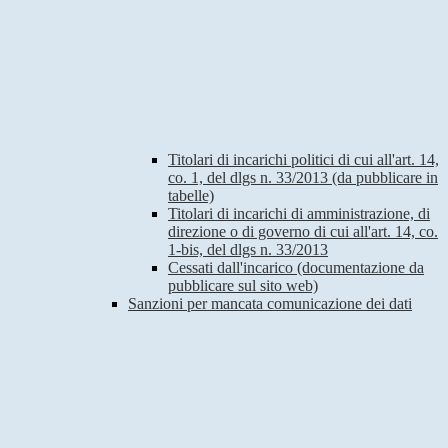
Titolari di incarichi politici di cui all'art. 14,
co. 1, del dlgs n. 33/2013 (da pubblicare in
tabelle)
Titolari di incarichi di amministrazione, di
direzione o di governo di cui all'art. 14, co.
1-bis, del dlgs n. 33/2013
Cessati dall'incarico (documentazione da
pubblicare sul sito web)
Sanzioni per mancata comunicazione dei dati