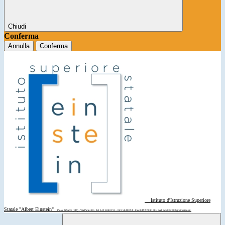
Chiudi
Conferma
Annulla
Conferma
Istituto d'Istruzione Superiore
Statale "Albert Einstein"
Piove di Sacco (PD) - Via Parini 10 • Tel: 049 5840195 - 049 5840094 • Fax: 049 9701108 • mail: pdis00200d@istruzione.it