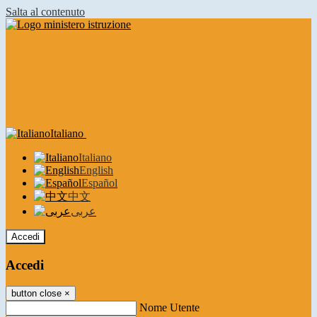
Salta al contenuto
Italiano
Italiano
English
Español
中文
عربى
Accedi
Accedi
button close
×
Nome Utente