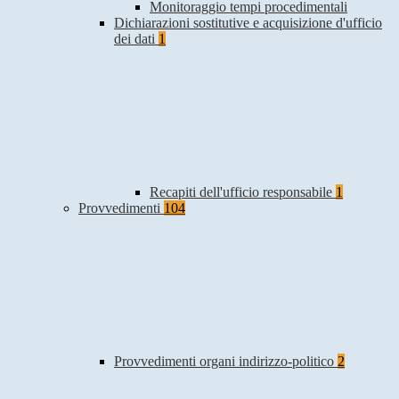
Monitoraggio tempi procedimentali
Dichiarazioni sostitutive e acquisizione d'ufficio
dei dati
1
Recapiti dell'ufficio responsabile
1
Provvedimenti
104
Provvedimenti organi indirizzo-politico
2