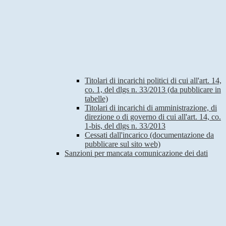
Titolari di incarichi politici di cui all'art. 14,
co. 1, del dlgs n. 33/2013 (da pubblicare in
tabelle)
Titolari di incarichi di amministrazione, di
direzione o di governo di cui all'art. 14, co.
1-bis, del dlgs n. 33/2013
Cessati dall'incarico (documentazione da
pubblicare sul sito web)
Sanzioni per mancata comunicazione dei dati