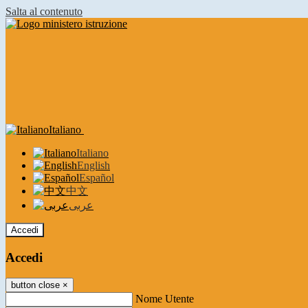
Salta al contenuto
Italiano
Italiano
English
Español
中文
عربى
Accedi
Accedi
button close
×
Nome Utente