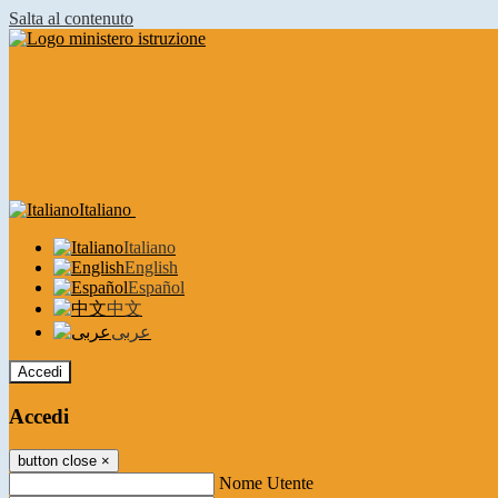
Salta al contenuto
Italiano
Italiano
English
Español
中文
عربى
Accedi
Accedi
button close
×
Nome Utente