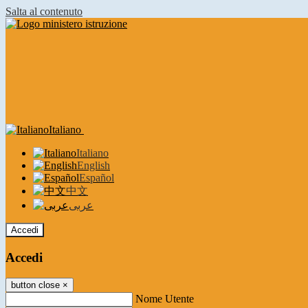
Salta al contenuto
Italiano
Italiano
English
Español
中文
عربى
Accedi
Accedi
button close
×
Nome Utente