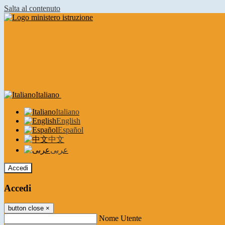
Salta al contenuto
Italiano
Italiano
English
Español
中文
عربى
Accedi
Accedi
button close
×
Nome Utente