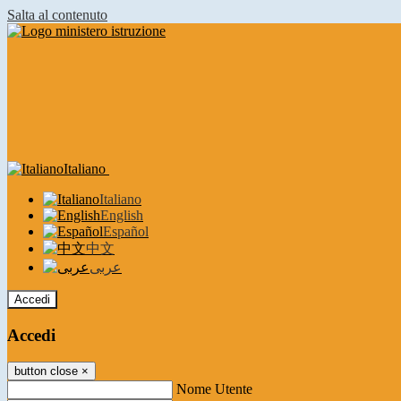
Salta al contenuto
Italiano
Italiano
English
Español
中文
عربى
Accedi
Accedi
button close
×
Nome Utente