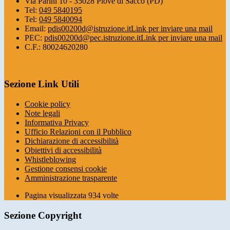
Via Parini 10 - 35028 Piove di Sacco (PD)
Tel:
049 5840195
Tel:
049 5840094
Email:
pdis00200d@istruzione.it
Link per inviare una mail
PEC:
pdis00200d@pec.istruzione.it
Link per inviare una mail
C.F.: 80024620280
Sezione Link Utili
Cookie policy
Note legali
Informativa Privacy
Ufficio Relazioni con il Pubblico
Dichiarazione di accessibilità
Obiettivi di accessibilità
Whistleblowing
Gestione consensi cookie
Amministrazione trasparente
Pagina visualizzata
934
volte
Sezione Copyright