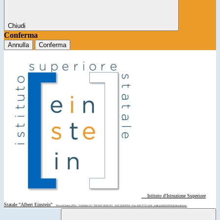
Chiudi
Conferma
Annulla
Conferma
Istituto d'Istruzione Superiore
Statale "Albert Einstein"
Piove di Sacco (PD) - Via Parini 10 • Tel: 049 5840195 - 049 5840094 • Fax: 049 9701108 • mail: pdis00200d@istruzione.it