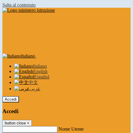
Salta al contenuto
Italiano
Italiano
English
Español
中文
عربى
Accedi
Accedi
button close
×
Nome Utente