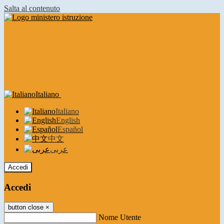
Salta al contenuto
Italiano
Italiano
English
Español
中文
عربى
Accedi
Accedi
button close
×
Nome Utente