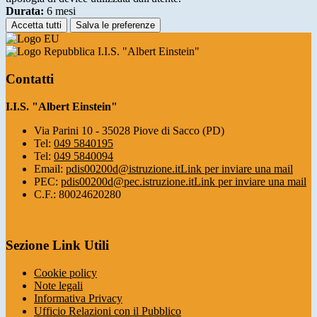
Durata:
6 mesi
Accetta tutti
Salva le preferenze
I.I.S. "Albert Einstein"
Contatti
I.I.S. "Albert Einstein"
Via Parini 10 - 35028 Piove di Sacco (PD)
Tel:
049 5840195
Tel:
049 5840094
Email:
pdis00200d@istruzione.it
Link per inviare una mail
PEC:
pdis00200d@pec.istruzione.it
Link per inviare una mail
C.F.: 80024620280
Sezione Link Utili
Cookie policy
Note legali
Informativa Privacy
Ufficio Relazioni con il Pubblico