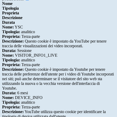
Nome
Tipologia
Proprieta
Descrizione
Durata
Nome:
YSC
Tipologia:
analitico
Proprieta:
Terza-parte
Descrizione:
Questo cookie è impostato da YouTube per tenere
traccia delle visualizzazioni dei video incorporati.
Durata:
Sessione
Nome:
VISITOR_INFO1_LIVE
Tipologia:
analitico
Proprieta:
Terza-parte
Descrizione:
Questo cookie è impostato da Youtube per tenere
traccia delle preferenze dell'utente per i video di Youtube incorporati
nei siti; può anche determinare se il visitatore del sito web sta
utilizzando la nuova o la vecchia versione dell'interfaccia di
Youtube.
Durata:
6 mesi
Nome:
DEVICE_INFO
Tipologia:
analitico
Proprieta:
Terza-parte
Descrizione:
YouTube utilizza questo cookie per identificare la
tipologia di device utilizzata dall'utente.