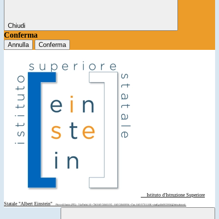
Chiudi
Conferma
Annulla
Conferma
Istituto d'Istruzione Superiore
Statale "Albert Einstein"
Piove di Sacco (PD) - Via Parini 10 • Tel: 049 5840195 - 049 5840094 • Fax: 049 9701108 • mail: pdis00200d@istruzione.it