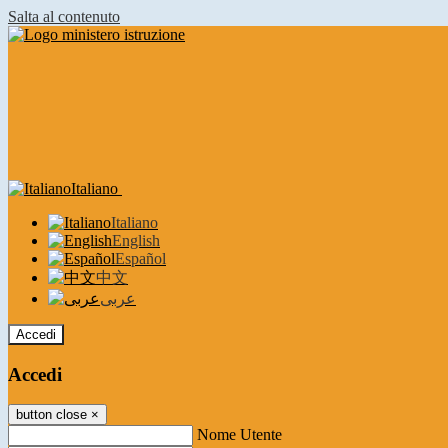
Salta al contenuto
Italiano
Italiano
English
Español
中文
عربى
Accedi
Accedi
button close
×
Nome Utente