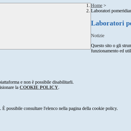
Home
>
Laboratori pomeridian
Laboratori p
Notizie
Questo sito o gli stru
funzionamento ed utili 
attaforma e non è possibile disabilitarli.
isionare la
COOKIE POLICY
.
 È possibile consultare l'elenco nella pagina della cookie policy.