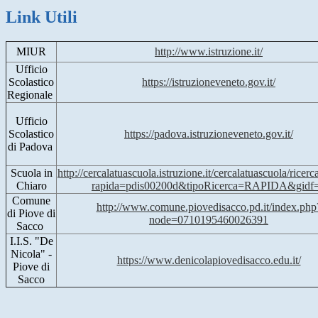
Link Utili
MIUR
http://www.istruzione.it/
Ufficio
Scolastico
https://istruzioneveneto.gov.it/
Regionale
Ufficio
Scolastico
https://padova.istruzioneveneto.gov.it/
di Padova
Scuola in
http://cercalatuascuola.istruzione.it/cercalatuascuola/ricerca
Chiaro
rapida=pdis00200d&tipoRicerca=RAPIDA&gidf
Comune
http://www.comune.piovedisacco.pd.it/index.php
di Piove di
node=0710195460026391
Sacco
I.I.S. "De
Nicola" -
https://www.denicolapiovedisacco.edu.it/
Piove di
Sacco