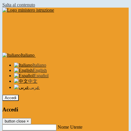
Salta al contenuto
Italiano
Italiano
English
Español
中文
عربى
Accedi
Accedi
button close
×
Nome Utente