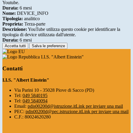
Youtube.
Durata:
6 mesi
Nome:
DEVICE_INFO
Tipologia:
analitico
Proprieta:
Terza-parte
Descrizione:
YouTube utilizza questo cookie per identificare la
tipologia di device utilizzata dall'utente.
Durata:
6 mesi
Accetta tutti
Salva le preferenze
I.I.S. "Albert Einstein"
Contatti
I.I.S. "Albert Einstein"
Via Parini 10 - 35028 Piove di Sacco (PD)
Tel:
049 5840195
Tel:
049 5840094
Email:
pdis00200d@istruzione.it
Link per inviare una mail
PEC:
pdis00200d@pec.istruzione.it
Link per inviare una mail
C.F.: 80024620280