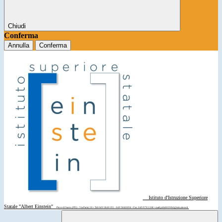
Chiudi
Conferma
Annulla
Conferma
Istituto d'Istruzione Superiore
Statale "Albert Einstein"
Piove di Sacco (PD) - Via Parini 10 • Tel: 049 5840195 - 049 5840094 • Fax: 049 9701108 • mail: pdis00200d@istruzione.it