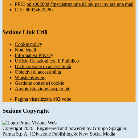
PEC:
pdis00200d@pec.istruzione.it
Link per inviare una mail
C.F.: 80024620280
Sezione Link Utili
Cookie policy
Note legali
Informativa Privacy
Ufficio Relazioni con il Pubblico
Dichiarazione di accessibilità
Obiettivi di accessibilità
Whistleblowing
Gestione consensi cookie
Amministrazione trasparente
Pagina visualizzata
492
volte
Sezione Copyright
Copyright 2026 | Engineered and powered by Gruppo Spaggiari
Parma S.p.A. | Divisione Publishing & New Social Media