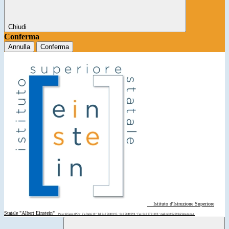
Chiudi
Conferma
Annulla
Conferma
Istituto d'Istruzione Superiore
Statale "Albert Einstein"
Piove di Sacco (PD) - Via Parini 10 • Tel: 049 5840195 - 049 5840094 • Fax: 049 9701108 • mail: pdis00200d@istruzione.it