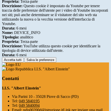
Proprieta:
Terza-parte
Descrizione:
Questo cookie è impostato da Youtube per tenere
traccia delle preferenze dell'utente per i video di Youtube incorporati
nei siti; può anche determinare se il visitatore del sito web sta
utilizzando la nuova o la vecchia versione dell'interfaccia di
Youtube.
Durata:
6 mesi
Nome:
DEVICE_INFO
Tipologia:
analitico
Proprieta:
Terza-parte
Descrizione:
YouTube utilizza questo cookie per identificare la
tipologia di device utilizzata dall'utente.
Durata:
6 mesi
Accetta tutti
Salva le preferenze
I.I.S. "Albert Einstein"
Contatti
I.I.S. "Albert Einstein"
Via Parini 10 - 35028 Piove di Sacco (PD)
Tel:
049 5840195
Tel:
049 5840094
Email:
pdis00200d@istruzione.it
Link per inviare una mail