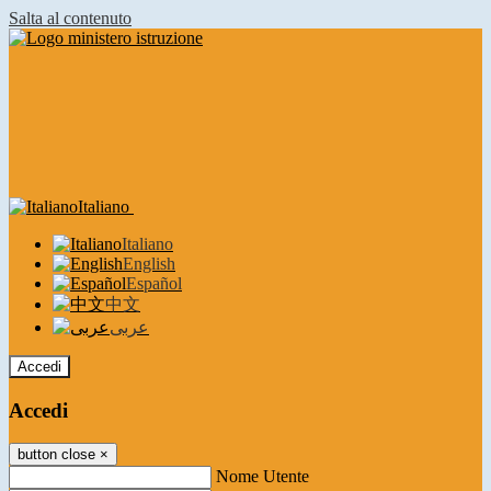
Salta al contenuto
Italiano
Italiano
English
Español
中文
عربى
Accedi
Accedi
button close
×
Nome Utente