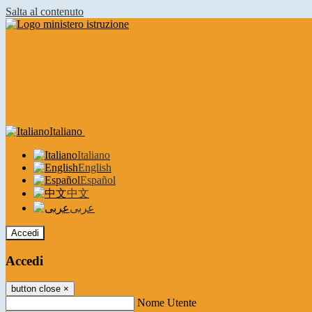
Salta al contenuto
Italiano
Italiano
English
Español
中文
عربى
Accedi
Accedi
button close
×
Nome Utente