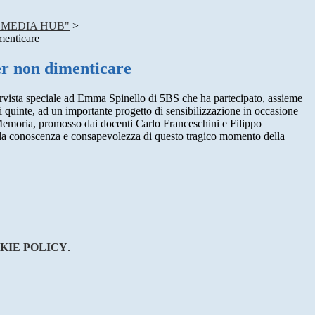
 MEDIA HUB"
>
menticare
er non dimenticare
vista speciale ad Emma Spinello di 5BS che ha partecipato, assieme
ssi quinte, ad un importante progetto di sensibilizzazione in occasione
Memoria, promosso dai docenti Carlo Franceschini e Filippo
to alla conoscenza e consapevolezza di questo tragico momento della
KIE POLICY
.