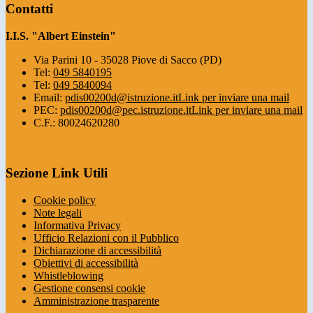
Contatti
I.I.S. "Albert Einstein"
Via Parini 10 - 35028 Piove di Sacco (PD)
Tel:
049 5840195
Tel:
049 5840094
Email:
pdis00200d@istruzione.it
Link per inviare una mail
PEC:
pdis00200d@pec.istruzione.it
Link per inviare una mail
C.F.: 80024620280
Sezione Link Utili
Cookie policy
Note legali
Informativa Privacy
Ufficio Relazioni con il Pubblico
Dichiarazione di accessibilità
Obiettivi di accessibilità
Whistleblowing
Gestione consensi cookie
Amministrazione trasparente