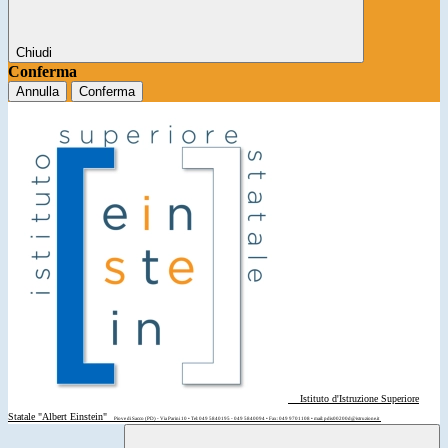
Chiudi
Conferma
Annulla
Conferma
Istituto d'Istruzione Superiore
Statale "Albert Einstein"
Piove di Sacco (PD) - Via Parini 10 • Tel: 049 5840195 - 049 5840094 • Fax: 049 9701108 • mail: pdis00200d@istruzione.it