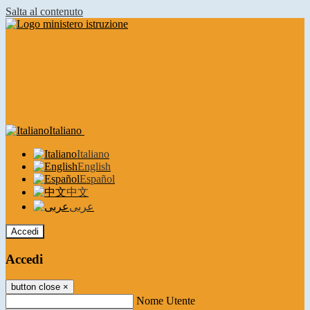
Salta al contenuto
Italiano
Italiano
English
Español
中文
عربى
Accedi
Accedi
button close
×
Nome Utente