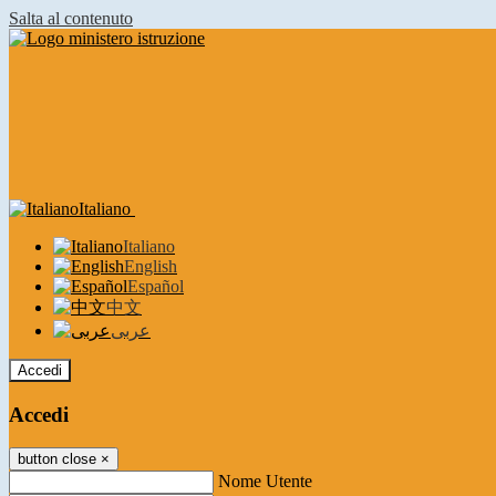
Salta al contenuto
Italiano
Italiano
English
Español
中文
عربى
Accedi
Accedi
button close
×
Nome Utente