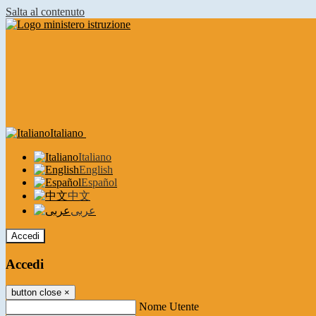
Salta al contenuto
Italiano
Italiano
English
Español
中文
عربى
Accedi
Accedi
button close
×
Nome Utente