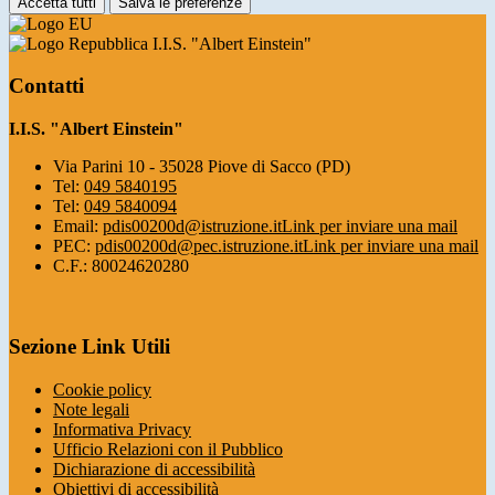
Accetta tutti
Salva le preferenze
I.I.S. "Albert Einstein"
Contatti
I.I.S. "Albert Einstein"
Via Parini 10 - 35028 Piove di Sacco (PD)
Tel:
049 5840195
Tel:
049 5840094
Email:
pdis00200d@istruzione.it
Link per inviare una mail
PEC:
pdis00200d@pec.istruzione.it
Link per inviare una mail
C.F.: 80024620280
Sezione Link Utili
Cookie policy
Note legali
Informativa Privacy
Ufficio Relazioni con il Pubblico
Dichiarazione di accessibilità
Obiettivi di accessibilità