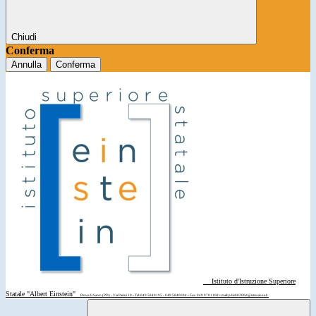
Chiudi
Conferma
Annulla
Conferma
Istituto d'Istruzione Superiore
Statale "Albert Einstein"
Piove di Sacco (PD) - Via Parini 10 • Tel: 049 5840195 - 049 5840094 • Fax: 049 9701108 • mail: pdis00200d@istruzione.it