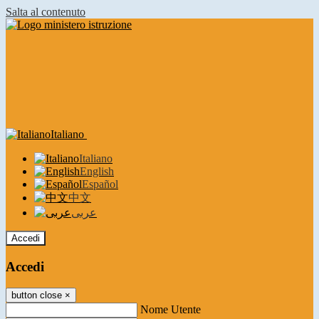
Salta al contenuto
Italiano
Italiano
English
Español
中文
عربى
Accedi
Accedi
button close
×
Nome Utente