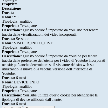
Proprieta
Descrizione
Durata
Nome:
YSC
Tipologia:
analitico
Proprieta:
Terza-parte
Descrizione:
Questo cookie è impostato da YouTube per tenere
traccia delle visualizzazioni dei video incorporati.
Durata:
Sessione
Nome:
VISITOR_INFO1_LIVE
Tipologia:
analitico
Proprieta:
Terza-parte
Descrizione:
Questo cookie è impostato da Youtube per tenere
traccia delle preferenze dell'utente per i video di Youtube incorporati
nei siti; può anche determinare se il visitatore del sito web sta
utilizzando la nuova o la vecchia versione dell'interfaccia di
Youtube.
Durata:
6 mesi
Nome:
DEVICE_INFO
Tipologia:
analitico
Proprieta:
Terza-parte
Descrizione:
YouTube utilizza questo cookie per identificare la
tipologia di device utilizzata dall'utente.
Durata:
6 mesi