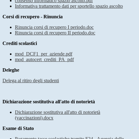
consenso informatico spazio ascolto.pdf
Informativa trattamento dati per sportello spazio ascolto
Corsi di recupero - Rinuncia
Rinuncia corsi di recupero I periodo.doc
Rinuncia corsi di recupero II periodo.doc
Crediti scolastici
mod_DCF1_per_aziende.pdf
mod_autocert_crediti_PA_pdf
Deleghe
Delega al ritiro degli studenti
Dichiarazione sostitutiva all'atto di notorietà
Dichiarazione sostitutiva all'atto di notorietà
(vaccinazioni).docx
Esame di Stato
Pagamento tasse scolastiche tramite F24 - Agenzia delle