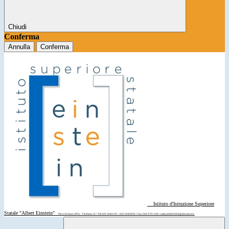
Chiudi
Conferma
Annulla
Conferma
Istituto d'Istruzione Superiore
Statale "Albert Einstein"
Piove di Sacco (PD) - Via Parini 10 • Tel: 049 5840195 - 049 5840094 • Fax: 049 9701108 • mail: pdis00200d@istruzione.it