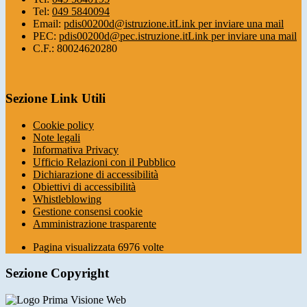
Tel:
049 5840094
Email:
pdis00200d@istruzione.it
Link per inviare una mail
PEC:
pdis00200d@pec.istruzione.it
Link per inviare una mail
C.F.: 80024620280
Sezione Link Utili
Cookie policy
Note legali
Informativa Privacy
Ufficio Relazioni con il Pubblico
Dichiarazione di accessibilità
Obiettivi di accessibilità
Whistleblowing
Gestione consensi cookie
Amministrazione trasparente
Pagina visualizzata
6976
volte
Sezione Copyright