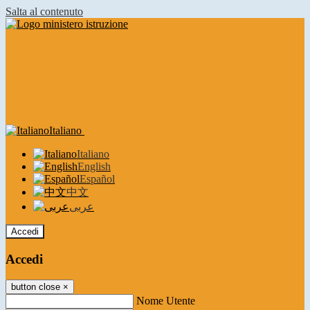
Salta al contenuto
Italiano
Italiano
English
Español
中文
عربى
Accedi
Accedi
button close
×
Nome Utente