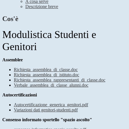
A cosa serve
Descrizione breve
Cos'è
Modulistica Studenti e
Genitori
Assemblee
Richiesta_assemblea_di_classe.doc
Richiesta_assemblea_di_istituto.doc
Richiesta_assemblea_rappresentanti_di_classe.doc
Verbale_assemblea_di_classe_alunni.doc
Autocertificazioni
Autocertificazione_generica_genitori.pdf
Variazioni dati genitori-studenti.pdf
Consenso informato sportello "spazio ascolto"