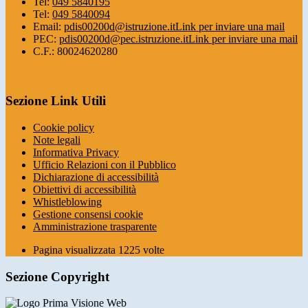
Tel:
049 5840195
Tel:
049 5840094
Email:
pdis00200d@istruzione.it
Link per inviare una mail
PEC:
pdis00200d@pec.istruzione.it
Link per inviare una mail
C.F.: 80024620280
Sezione Link Utili
Cookie policy
Note legali
Informativa Privacy
Ufficio Relazioni con il Pubblico
Dichiarazione di accessibilità
Obiettivi di accessibilità
Whistleblowing
Gestione consensi cookie
Amministrazione trasparente
Pagina visualizzata
1225
volte
Sezione Copyright