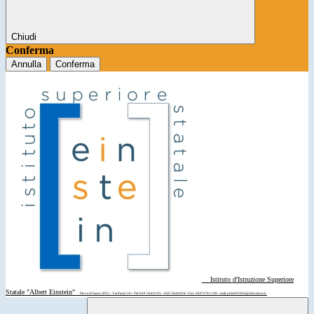
Chiudi
Conferma
Annulla
Conferma
Istituto d'Istruzione Superiore
Statale "Albert Einstein"
Piove di Sacco (PD) - Via Parini 10 • Tel: 049 5840195 - 049 5840094 • Fax: 049 9701108 • mail: pdis00200d@istruzione.it