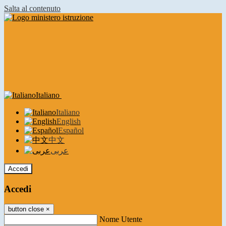
Salta al contenuto
Italiano
Italiano
English
Español
中文
عربى
Accedi
Accedi
button close
×
Nome Utente