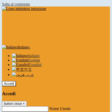
Salta al contenuto
Italiano
Italiano
English
Español
中文
عربى
Accedi
Accedi
button close
×
Nome Utente