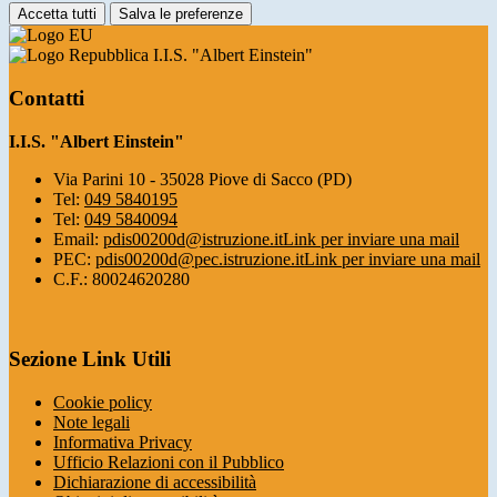
Accetta tutti
Salva le preferenze
I.I.S. "Albert Einstein"
Contatti
I.I.S. "Albert Einstein"
Via Parini 10 - 35028 Piove di Sacco (PD)
Tel:
049 5840195
Tel:
049 5840094
Email:
pdis00200d@istruzione.it
Link per inviare una mail
PEC:
pdis00200d@pec.istruzione.it
Link per inviare una mail
C.F.: 80024620280
Sezione Link Utili
Cookie policy
Note legali
Informativa Privacy
Ufficio Relazioni con il Pubblico
Dichiarazione di accessibilità