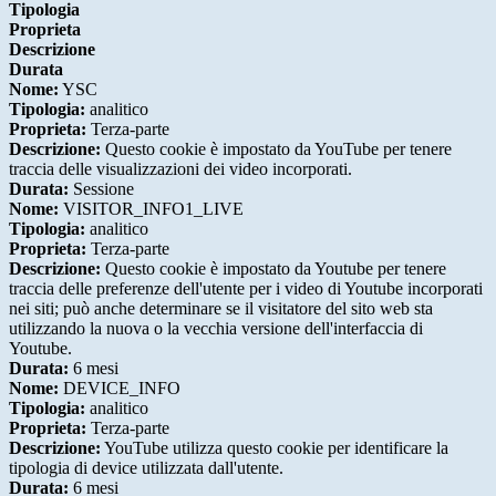
Tipologia
Proprieta
Descrizione
Durata
Nome:
YSC
Tipologia:
analitico
Proprieta:
Terza-parte
Descrizione:
Questo cookie è impostato da YouTube per tenere
traccia delle visualizzazioni dei video incorporati.
Durata:
Sessione
Nome:
VISITOR_INFO1_LIVE
Tipologia:
analitico
Proprieta:
Terza-parte
Descrizione:
Questo cookie è impostato da Youtube per tenere
traccia delle preferenze dell'utente per i video di Youtube incorporati
nei siti; può anche determinare se il visitatore del sito web sta
utilizzando la nuova o la vecchia versione dell'interfaccia di
Youtube.
Durata:
6 mesi
Nome:
DEVICE_INFO
Tipologia:
analitico
Proprieta:
Terza-parte
Descrizione:
YouTube utilizza questo cookie per identificare la
tipologia di device utilizzata dall'utente.
Durata:
6 mesi