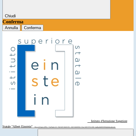
Chiudi
Conferma
Annulla
Conferma
Istituto d'Istruzione Superiore
Statale "Albert Einstein"
Piove di Sacco (PD) - Via Parini 10 • Tel: 049 5840195 - 049 5840094 • Fax: 049 9701108 • mail: pdis00200d@istruzione.it