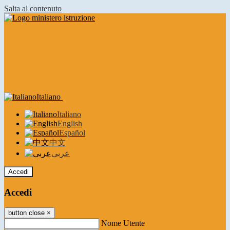
Salta al contenuto
Italiano
Italiano
English
Español
中文
عربى
Accedi
Accedi
button close
×
Nome Utente