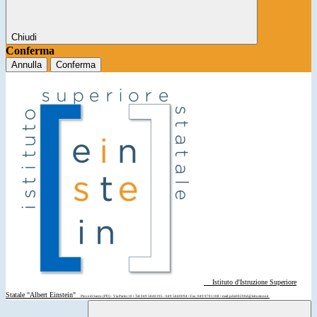
Chiudi
Conferma
Annulla
Conferma
Istituto d'Istruzione Superiore
Statale "Albert Einstein"
Piove di Sacco (PD) - Via Parini 10 • Tel: 049 5840195 - 049 5840094 • Fax: 049 9701108 • mail: pdis00200d@istruzione.it