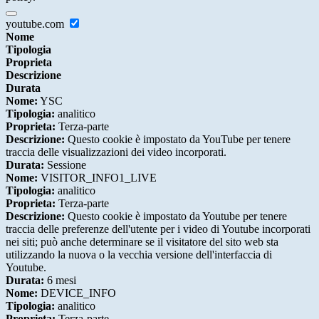
youtube.com
Nome
Tipologia
Proprieta
Descrizione
Durata
Nome:
YSC
Tipologia:
analitico
Proprieta:
Terza-parte
Descrizione:
Questo cookie è impostato da YouTube per tenere
traccia delle visualizzazioni dei video incorporati.
Durata:
Sessione
Nome:
VISITOR_INFO1_LIVE
Tipologia:
analitico
Proprieta:
Terza-parte
Descrizione:
Questo cookie è impostato da Youtube per tenere
traccia delle preferenze dell'utente per i video di Youtube incorporati
nei siti; può anche determinare se il visitatore del sito web sta
utilizzando la nuova o la vecchia versione dell'interfaccia di
Youtube.
Durata:
6 mesi
Nome:
DEVICE_INFO
Tipologia:
analitico
Proprieta:
Terza-parte