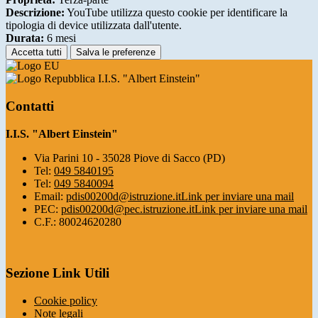
Descrizione:
YouTube utilizza questo cookie per identificare la
tipologia di device utilizzata dall'utente.
Durata:
6 mesi
Accetta tutti
Salva le preferenze
I.I.S. "Albert Einstein"
Contatti
I.I.S. "Albert Einstein"
Via Parini 10 - 35028 Piove di Sacco (PD)
Tel:
049 5840195
Tel:
049 5840094
Email:
pdis00200d@istruzione.it
Link per inviare una mail
PEC:
pdis00200d@pec.istruzione.it
Link per inviare una mail
C.F.: 80024620280
Sezione Link Utili
Cookie policy
Note legali