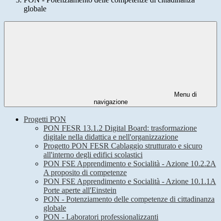
globale
Menu di
navigazione
Progetti PON
PON FESR 13.1.2 Digital Board: trasformazione
digitale nella didattica e nell'organizzazione
Progetto PON FESR Cablaggio strutturato e sicuro
all'interno degli edifici scolastici
PON FSE Apprendimento e Socialità - Azione 10.2.2A
A proposito di competenze
PON FSE Apprendimento e Socialità - Azione 10.1.1A
Porte aperte all'Einstein
PON - Potenziamento delle competenze di cittadinanza
globale
PON - Laboratori professionalizzanti