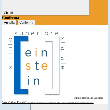
Chiudi
Conferma
Annulla
Conferma
Istituto d'Istruzione Superiore
Statale "Albert Einstein"
Piove di Sacco (PD) - Via Parini 10 • Tel: 049 5840195 - 049 5840094 • Fax: 049 9701108 • mail: pdis00200d@istruzione.it