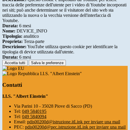
traccia delle preferenze dell'utente per i video di Youtube incorporati
nei siti; può anche determinare se il visitatore del sito web sta
utilizzando la nuova o la vecchia versione dell'interfaccia di
Youtube.
Durata:
6 mesi
Nome:
DEVICE_INFO
Tipologia:
analitico
Proprieta:
Terza-parte
Descrizione:
YouTube utilizza questo cookie per identificare la
tipologia di device utilizzata dall'utente.
Durata:
6 mesi
Accetta tutti
Salva le preferenze
I.I.S. "Albert Einstein"
Contatti
I.I.S. "Albert Einstein"
Via Parini 10 - 35028 Piove di Sacco (PD)
Tel:
049 5840195
Tel:
049 5840094
Email:
pdis00200d@istruzione.it
Link per inviare una mail
PEC:
pdis00200d@pec.istruzione.it
Link per inviare una mail