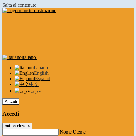
Salta al contenuto
Italiano
Italiano
English
Español
中文
عربى
Accedi
Accedi
button close
×
Nome Utente