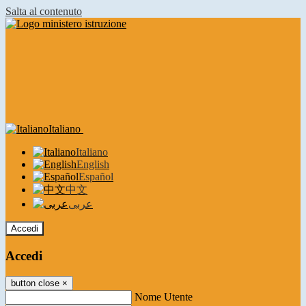
Salta al contenuto
Italiano
Italiano
English
Español
中文
عربى
Accedi
Accedi
button close
×
Nome Utente