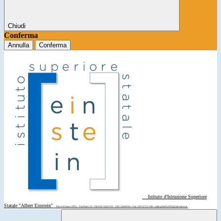
Chiudi
Conferma
Annulla
Conferma
Istituto d'Istruzione Superiore
Statale "Albert Einstein"
Piove di Sacco (PD) - Via Parini 10 • Tel: 049 5840195 - 049 5840094 • Fax: 049 9701108 • mail: pdis00200d@istruzione.it