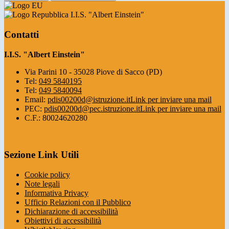
I.I.S. "Albert Einstein"
Contatti
I.I.S. "Albert Einstein"
Via Parini 10 - 35028 Piove di Sacco (PD)
Tel:
049 5840195
Tel:
049 5840094
Email:
pdis00200d@istruzione.it
Link per inviare una mail
PEC:
pdis00200d@pec.istruzione.it
Link per inviare una mail
C.F.: 80024620280
Sezione Link Utili
Cookie policy
Note legali
Informativa Privacy
Ufficio Relazioni con il Pubblico
Dichiarazione di accessibilità
Obiettivi di accessibilità