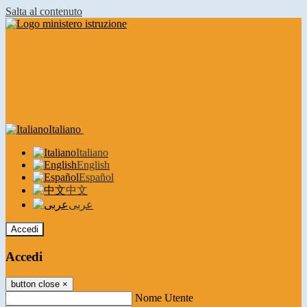
Salta al contenuto
Italiano
Italiano
English
Español
中文
عربى
Accedi
Accedi
button close
×
Nome Utente