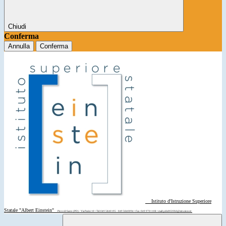
Chiudi
Conferma
Annulla
Conferma
Istituto d'Istruzione Superiore
Statale "Albert Einstein"
Piove di Sacco (PD) - Via Parini 10 • Tel: 049 5840195 - 049 5840094 • Fax: 049 9701108 • mail: pdis00200d@istruzione.it