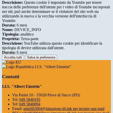
Descrizione:
Questo cookie è impostato da Youtube per tenere
traccia delle preferenze dell'utente per i video di Youtube incorporati
nei siti; può anche determinare se il visitatore del sito web sta
utilizzando la nuova o la vecchia versione dell'interfaccia di
Youtube.
Durata:
6 mesi
Nome:
DEVICE_INFO
Tipologia:
analitico
Proprieta:
Terza-parte
Descrizione:
YouTube utilizza questo cookie per identificare la
tipologia di device utilizzata dall'utente.
Durata:
6 mesi
Accetta tutti
Salva le preferenze
I.I.S. "Albert Einstein"
Contatti
I.I.S. "Albert Einstein"
Via Parini 10 - 35028 Piove di Sacco (PD)
Tel:
049 5840195
Tel:
049 5840094
Email:
pdis00200d@istruzione.it
Link per inviare una mail