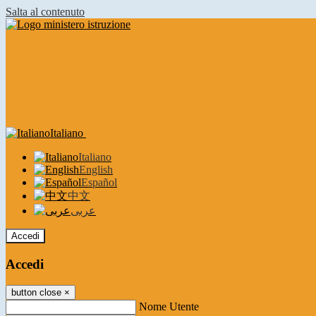
Salta al contenuto
Italiano
Italiano
English
Español
中文
عربى
Accedi
Accedi
button close
×
Nome Utente