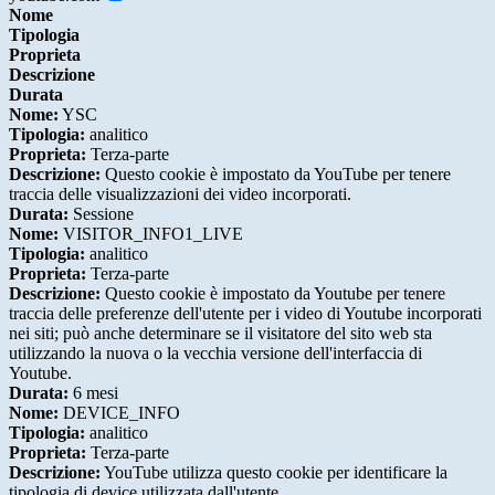
Nome
Tipologia
Proprieta
Descrizione
Durata
Nome:
YSC
Tipologia:
analitico
Proprieta:
Terza-parte
Descrizione:
Questo cookie è impostato da YouTube per tenere
traccia delle visualizzazioni dei video incorporati.
Durata:
Sessione
Nome:
VISITOR_INFO1_LIVE
Tipologia:
analitico
Proprieta:
Terza-parte
Descrizione:
Questo cookie è impostato da Youtube per tenere
traccia delle preferenze dell'utente per i video di Youtube incorporati
nei siti; può anche determinare se il visitatore del sito web sta
utilizzando la nuova o la vecchia versione dell'interfaccia di
Youtube.
Durata:
6 mesi
Nome:
DEVICE_INFO
Tipologia:
analitico
Proprieta:
Terza-parte
Descrizione:
YouTube utilizza questo cookie per identificare la
tipologia di device utilizzata dall'utente.