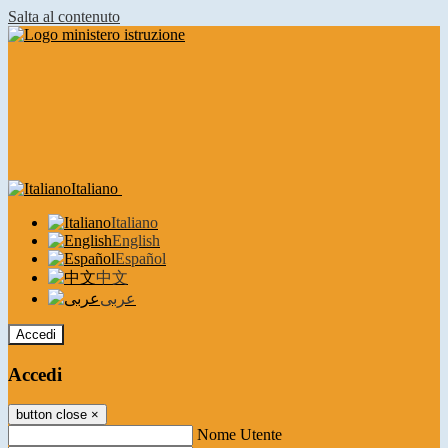
Salta al contenuto
Italiano
Italiano
English
Español
中文
عربى
Accedi
Accedi
button close
×
Nome Utente