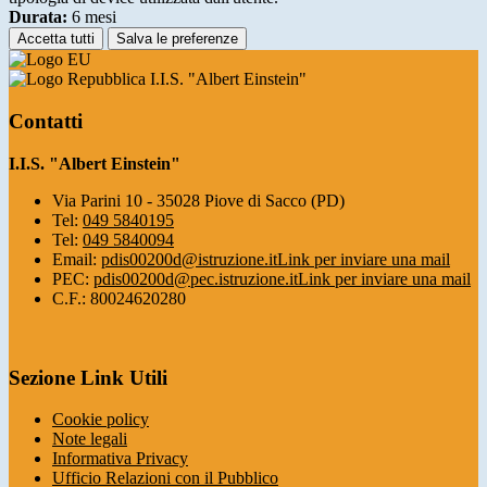
Durata:
6 mesi
Accetta tutti
Salva le preferenze
I.I.S. "Albert Einstein"
Contatti
I.I.S. "Albert Einstein"
Via Parini 10 - 35028 Piove di Sacco (PD)
Tel:
049 5840195
Tel:
049 5840094
Email:
pdis00200d@istruzione.it
Link per inviare una mail
PEC:
pdis00200d@pec.istruzione.it
Link per inviare una mail
C.F.: 80024620280
Sezione Link Utili
Cookie policy
Note legali
Informativa Privacy
Ufficio Relazioni con il Pubblico