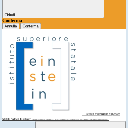
Chiudi
Conferma
Annulla
Conferma
Istituto d'Istruzione Superiore
Statale "Albert Einstein"
Piove di Sacco (PD) - Via Parini 10 • Tel: 049 5840195 - 049 5840094 • Fax: 049 9701108 • mail: pdis00200d@istruzione.it