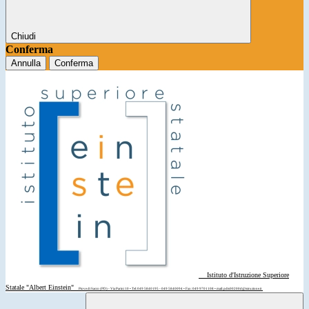
Chiudi
Conferma
Annulla
Conferma
Istituto d'Istruzione Superiore
Statale "Albert Einstein"
Piove di Sacco (PD) - Via Parini 10 • Tel: 049 5840195 - 049 5840094 • Fax: 049 9701108 • mail: pdis00200d@istruzione.it