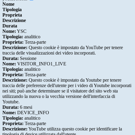
Nome
Tipologia
Proprieta
Descrizione
Durata
Nome:
YSC
Tipologia:
analitico
Proprieta:
Terza-parte
Descrizione:
Questo cookie è impostato da YouTube per tenere
traccia delle visualizzazioni dei video incorporati.
Durata:
Sessione
Nome:
VISITOR_INFO1_LIVE
Tipologia:
analitico
Proprieta:
Terza-parte
Descrizione:
Questo cookie è impostato da Youtube per tenere
traccia delle preferenze dell'utente per i video di Youtube incorporati
nei siti; può anche determinare se il visitatore del sito web sta
utilizzando la nuova o la vecchia versione dell'interfaccia di
Youtube.
Durata:
6 mesi
Nome:
DEVICE_INFO
Tipologia:
analitico
Proprieta:
Terza-parte
Descrizione:
YouTube utilizza questo cookie per identificare la
tipologia di device utilizzata dall'utente.