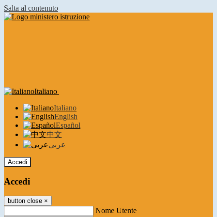
Salta al contenuto
Italiano
Italiano
English
Español
中文
عربى
Accedi
Accedi
button close
×
Nome Utente