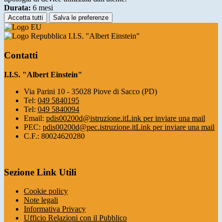
Durata:
6 mesi
Accetta tutti
Salva le preferenze
I.I.S. "Albert Einstein"
Contatti
I.I.S. "Albert Einstein"
Via Parini 10 - 35028 Piove di Sacco (PD)
Tel:
049 5840195
Tel:
049 5840094
Email:
pdis00200d@istruzione.it
Link per inviare una mail
PEC:
pdis00200d@pec.istruzione.it
Link per inviare una mail
C.F.: 80024620280
Sezione Link Utili
Cookie policy
Note legali
Informativa Privacy
Ufficio Relazioni con il Pubblico